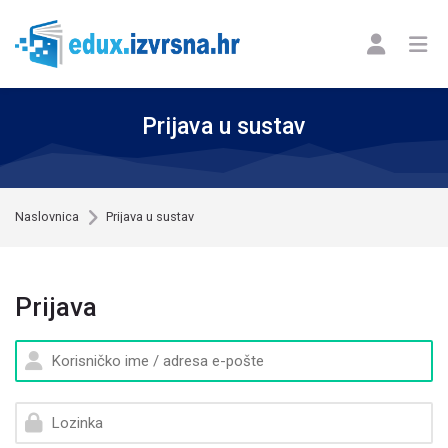
Skip to navigation
Skip to login form
Skip to footer
Preskoči na sadržaj
Prijava u sustav
Naslovnica
Prijava u sustav
Prijava
Korisničko ime / adresa e-pošte
Lozinka