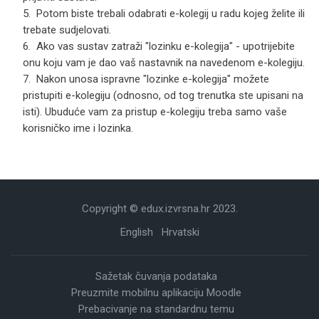
Potom biste trebali odabrati e-kolegij u radu kojeg želite ili
trebate sudjelovati.
Ako vas sustav zatraži "lozinku e-kolegija" - upotrijebite
onu koju vam je dao vaš nastavnik na navedenom e-kolegiju.
Nakon unosa ispravne "lozinke e-kolegija" možete
pristupiti e-kolegiju (odnosno, od tog trenutka ste upisani na
isti). Ubuduće vam za pristup e-kolegiju treba samo vaše
korisničko ime i lozinka.
Copyright © edux.izvrsna.hr 2023.
English
Hrvatski
Sažetak čuvanja podataka
Preuzmite mobilnu aplikaciju Moodle
Prebacivanje na standardnu temu