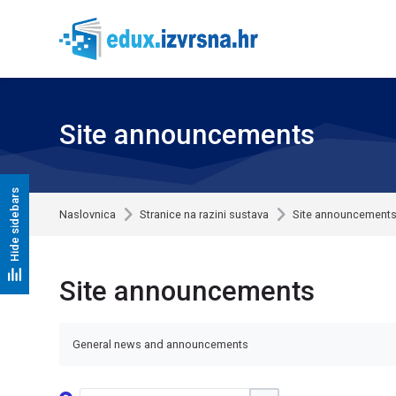
Skip to navigation
Skip to search form
Skip to login form
Skip to footer
Preskoči na sadržaj
Site announcements
Hide sidebars
Naslovnica
Stranice na razini sustava
Site announcement
Site announcements
General news and announcements