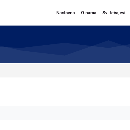
Naslovna
O nama
Svi tečajevi
s